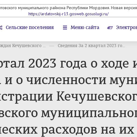
атовского муниципального райнона Республики Мордовия. Новая версия 
https://ardatovskij-r13.gosweb.gosuslugi.ru/
Сельские поселения
Меню сайта
Электро
ждан Кечушевского ...
Сведения За 2 квартал 2023 го...
ртал 2023 года о ходе
 и о численности му
страции Кечушевского
вского муниципальног
еских расходов на их