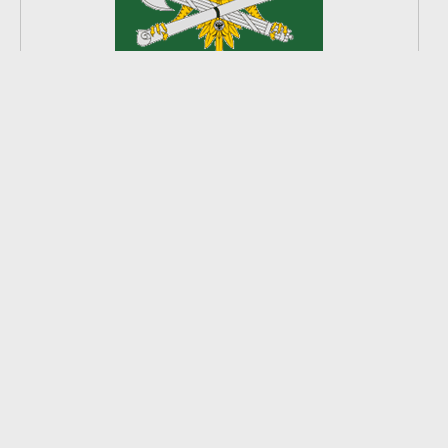
2
из
8
2026 © Ардатовский район.
Официальный сайт.