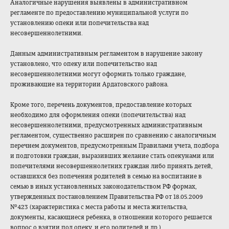
Аналогичные нарушения выявлены в административном
регламенте по предоставлению муниципальной услуги по
установлению опеки или попечительства над
несовершеннолетними.
Данным административным регламентом в нарушение закону
установлено, что опеку или попечительство над
несовершеннолетними могут оформить только граждане,
проживающие на территории Ардатовского района.
Кроме того, перечень документов, предоставление которых
необходимо для оформления опеки (попечительства) над
несовершеннолетними, предусмотренных административным
регламентом, существенно расширен по сравнению с аналогичным
перечнем документов, предусмотренным Правилами учета, подбора
и подготовки граждан, выразивших желание стать опекунами или
попечителями несовершеннолетних граждан либо принять детей,
оставшихся без попечения родителей в семью на воспитание в
семью в иных установленных законодательством РФ формах,
утвержденных постановлением Правительства РФ от 18.05.2009
№423 (характеристика с места работы и места жительства,
документы, касающиеся ребенка, в отношении которого решается
вопрос о взятии под опеку, и его родителей и др.).