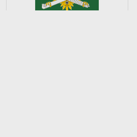
2
из
8
2026 © Ардатовский район.
Официальный сайт.