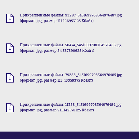
Прикрепленные файлы: 93287_5451699708364976487.jpg
(формат .jpg, размер 111.126953125 Кбайт)
Прикрепленные файлы: 50474_5451699708364976486.jpg
(формат .jpg, размер 84.587890625 Кбайт)
Прикрепленные файлы: 79288_5451699708364976485.jpg
(формат .jpg, размер 113.43359375 Кбайт)
Прикрепленные файлы: 11388_5451699708364976484.jpg
(формат .jpg, размер 91.1142578125 Кбайт)