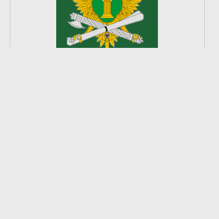
2
из
8
2026 © Ардатовский район.
Официальный сайт.