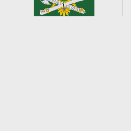
2
из
8
2026 © Ардатовский район.
Официальный сайт.