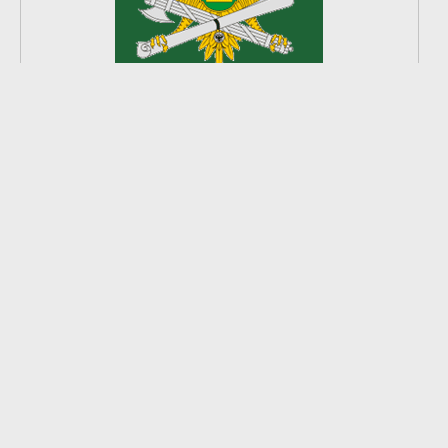
2
из
8
2026 © Ардатовский район.
Официальный сайт.