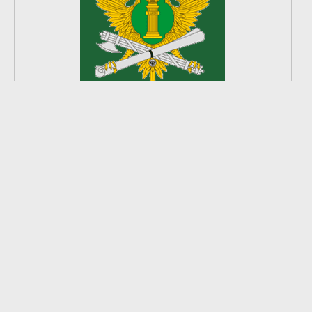
2
из
8
2026 © Ардатовский район.
Официальный сайт.