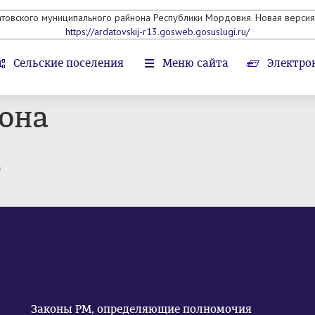
атовского муниципального райнона Республики Мордовия. Новая версия 
https://ardatovskij-r13.gosweb.gosuslugi.ru/
Сельские поселения
Меню сайта
Электро
она
т
Законы РМ, определяющие полномочия